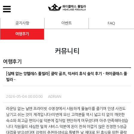
공지사항
이벤트
FAQ
여행후기
커뮤니티
여행후기
[실패 없는 앙헬레스 풀빌라] 클락 골프, 럭셔리 휴식 솔직 후기 - 하이클래스 풀
빌라 -
2026-05-04 00:00:00 ADRIAN
라운딩 없는 날엔 프라이빗 수영장에서 시원하게 물놀이를 즐기며 인생 사진도
남기고 쉬는 것이 제격입니다!
이번에 모신 고객분들 역시 넓고 티 없이 깨끗한
숙소와 최고급 편의시설 덕분에 집처럼 편안하게 머무셨다며 아주 만족해하셨습
니다.
직원들의 세심한 밀착 서비스 덕분에 돈이 전혀 아깝지 않은 진정한 5성급
대접을 받으셨다며 강력히 추천하셨네요.
특별한 날 제대로 된 휴식을 위한 클락