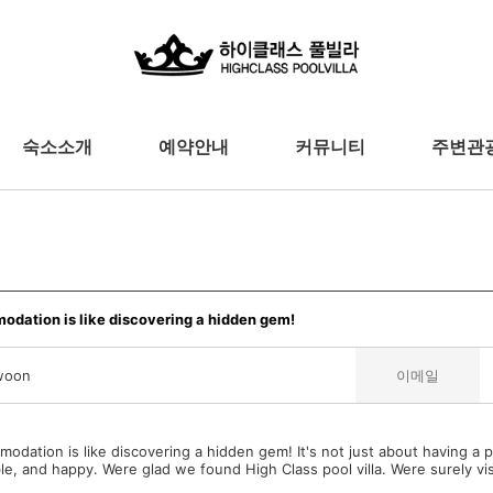
숙소소개
예약안내
커뮤니티
주변관
dation is like discovering a hidden gem!
woon
이메일
dation is like discovering a hidden gem! It's not just about having a p
le, and happy. Were glad we found High Class pool villa. Were surely vis