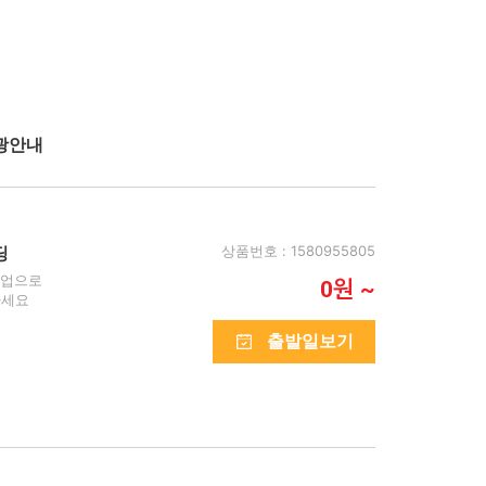
광안내
상품번호 : 1580955805
딩
픽업으로
0원 ~
하세요
출발일보기