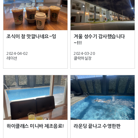
조식이 참 맛깔나네요~잉
겨울 성수기 감사했습니다
~!!!
2024-04-02
2024-03-20
레이션
클락허실장
하이클래스 미니바 제조음료!
라운딩 끝나고 수영한판