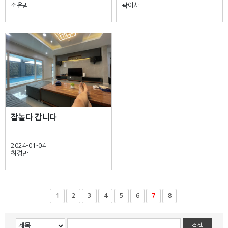
소은맘
곽이사
잘놀다 갑니다
2024-01-04
최경만
1
2
3
4
5
6
7
8