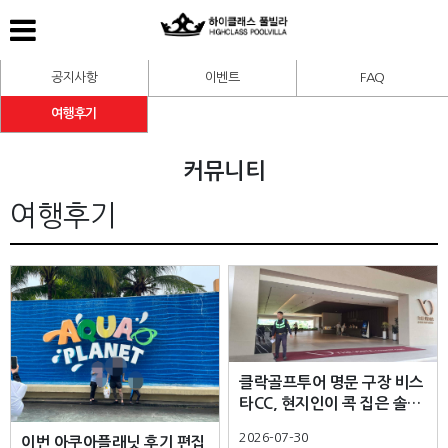
공지사항
이벤트
FAQ
여행후기
커뮤니티
여행후기
클락골프투어 명문 구장 비스
타CC, 현지인이 콕 집은 솔직
후기 - 하이클래스 풀빌라-
2026-07-30
이번 아쿠아플래닛 후기 편집
Absolutely Exquisite: Vista