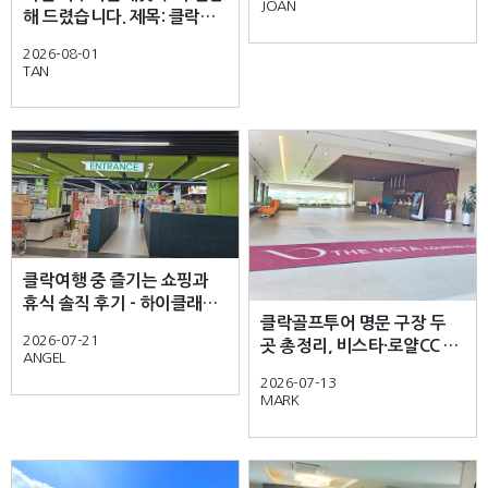
JOAN
해 드렸습니다. 제목: 클락여
CC & High‑Class Pool Villa
행 가족 물놀이 명소 아쿠아
2026-08-01
플래닛, 실패 없는 코스 총정
TAN
리 - 하이클래스 풀빌라-
Every moment at Aqua
Planet and the high‑class
pool villa was absolutely
wonderful!
클락여행 중 즐기는 쇼핑과
휴식 솔직 후기 - 하이클래스
클락골프투어 명문 구장 두
풀빌라- Staying at
2026-07-21
곳 총정리, 비스타·로얄CC 솔
Highclass Pool Villa in
ANGEL
직 후기 - 하이클래스 풀빌라-
Angeles City was
2026-07-13
absolutely lovely
MARK