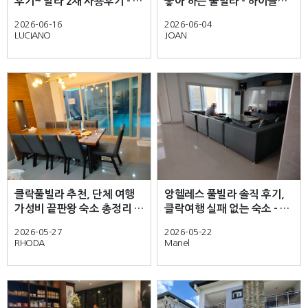
후기~ 빌라 2채 사용후기 - 하
좋아 하는 풀빌라 - 하이클래
이클래스 풀빌라-
스 풀빌라-
2026-06-16
2026-06-04
LUCIANO
JOAN
클락풀빌라 추천, 단체 여행
앙헬레스 풀빌라 솔직 후기,
가성비 끝판왕 숙소 총정리 -
클락여행 실패 없는 숙소 - 하
하이클래스 풀빌라-Staying
이클래스 풀빌라- High-class
2026-05-27
2026-05-22
in the High-class Pool villa
pool
RHODA
Manel
was pure luxury!