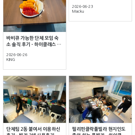
Clark’s premium high-class
2026-06-23
pool villas are pure bliss
Macku
바비큐 가능한 단체 모임 숙
소 솔직 후기 - 하이클래스 풀
빌라- Definitely a great
2026-06-26
choice for a relaxing stay.
KING
단체팀 2동 붙여서 이용하신
필리핀클락풀빌라 현지인도