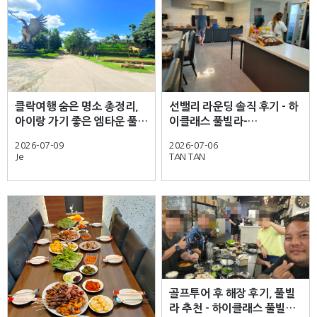
클락여행 숨은 명소 총정리,
선밸리 라운딩 솔직 후기 - 하
아이랑 가기 좋은 엠타운 풀
이클래스 풀빌라-
빌라 - 하이클래스 풀빌라-
Wonderful Stay and Golf
2026-07-09
2026-07-06
Experience!
Je
TAN TAN
골프투어 후 해장 후기, 풀빌
라 추천 - 하이클래스 풀빌라-